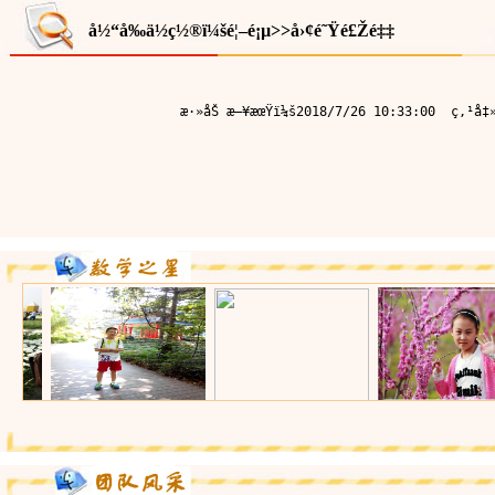
å½“å‰ä½ç½®ï¼š
é¦–é¡µ
>>
å›¢é˜Ÿé£Žé‡‡
æ·»åŠ æ—¥æœŸï¼š2018/7/26 10:33:00  ç‚¹å‡»ç