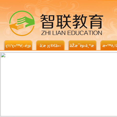
ç½‘ç«™é¦–é¡µ
å­¦æ ¡ç®€ä»‹
åŽæ¯èµ›ä¸“æ 
æ•™è‚²å