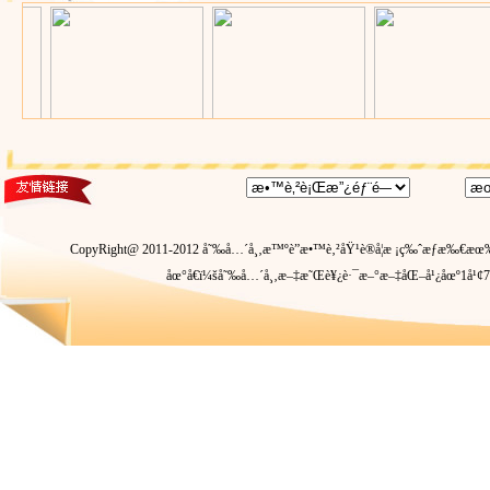
CopyRight@ 2011-2012 å˜‰å…´å¸‚æ™ºè”æ•™è‚²åŸ¹è®­å­¦æ ¡ç‰ˆæƒæ‰€æœ‰ 
åœ°å€ï¼šå˜‰å…´å¸‚æ–‡æ˜Œè¥¿è·¯æ–°æ–‡åŒ–å¹¿åœº1å¹¢